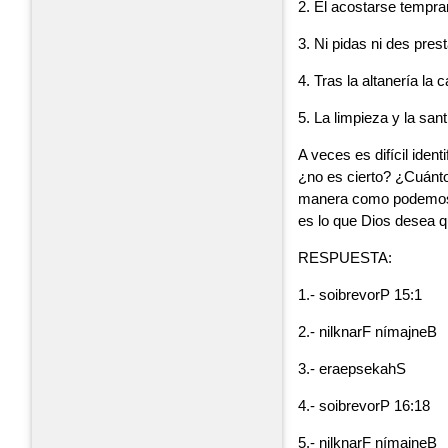
2. El acostarse tempra
3. Ni pidas ni des pres
4. Tras la altanería la c
5. La limpieza y la san
A veces es difícil ident
¿no es cierto? ¿Cuánto
manera como podemos s
es lo que Dios desea
RESPUESTA:
1.- soibrevorP 15:1
2.- nilknarF nímajneB
3.- eraepsekahS
4.- soibrevorP 16:18
5.- nilknarF nímajneB