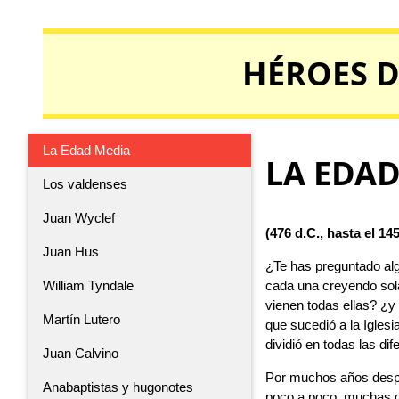
HÉROES D
La Edad Media
LA EDA
Los valdenses
Juan Wyclef
(476 d.C., hasta el 14
Juan Hus
¿Te has preguntado algu
cada una creyendo sol
William Tyndale
vienen todas ellas? ¿y
Martín Lutero
que sucedió a la Iglesi
dividió en todas las di
Juan Calvino
Por muchos años despué
Anabaptistas y hugonotes
poco a poco, muchas de